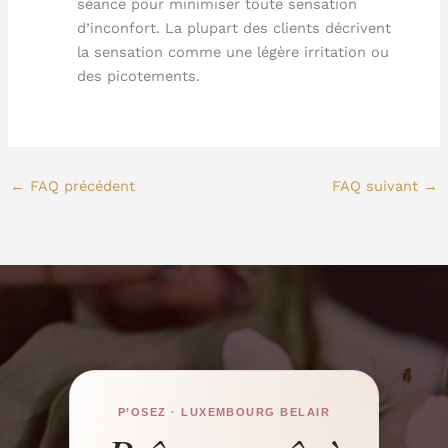
séance pour minimiser toute sensation
d’inconfort. La plupart des clients décrivent
la sensation comme une légère irritation ou
des picotements.
←
FAQ précédent
FAQ suivant
→
P’OSEZ · LUXEMBOURG BELAIR