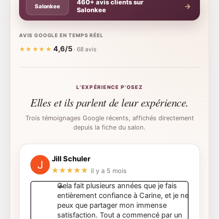
k
a
p
460+ avis clients sur
Salonkee
m
l
u
s
AVIS GOOGLE EN TEMPS RÉEL
-
4,6/5
★★★★★
· 68 avis
g
L’EXPÉRIENCE P’OSEZ
Elles et ils parlent de leur expérience.
Trois témoignages Google récents, affichés directement
depuis la fiche du salon.
Jill Schuler
★★★★★
il y a 5 mois
Cela fait plusieurs années que je fais
entièrement confiance à Carine, et je ne
peux que partager mon immense
satisfaction. Tout a commencé par un