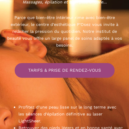
Massages, épilation et bien plus encore…
Parce que bien-être intérieur rime avec bien-être
extérieur, le centre d’esthétique P’Osez vous invite à
relâcher la pression du quotidien. Notre institut de
beauté vous offre un large panel de soins adaptés à vos
besoins.
TARIFS & PRISE DE RENDEZ-VOUS
Profitez d’une peau lisse sur le long terme avec
les séances d’épilation définitive au laser
LightSheer.
Retrouvez des pieds légers et en bonne santé avec