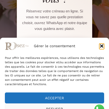
Réservez votre créneau en ligne. Si
vous ne savez pas quelle prestation
choisir, ouvrez WhatsApp et notre équipe
vous guidera avec plaisir.
Réserver sur Salonkee
Gérer le consentement
Pour offrir les meilleures expériences, nous utilisons des technologies
WhatsApp direct
telles que les cookies pour stocker et/ou accéder aux informations
des appareils. Le fait de consentir à ces technologies nous permettra
de traiter des données telles que le comportement de navigation ou
22, Boulevard Pierre Dupong · L-1430
les ID uniques sur ce site. Le fait de ne pas consentir ou de retirer
Luxembourg
son consentement peut avoir un effet négatif sur certaines
+352 661 375 945
caractéristiques et fonctions.
+352 27 91 46 14
ACCEPTER
REFUSER