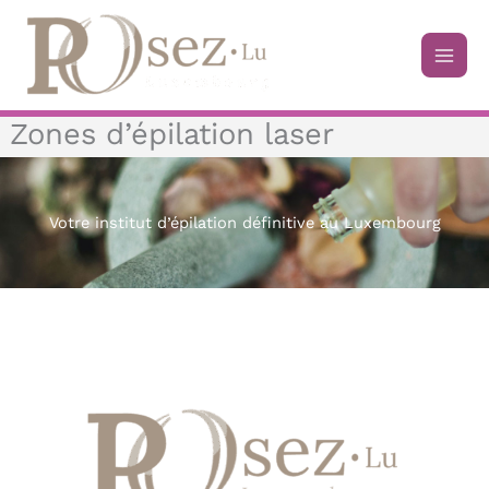
Aller
au
contenu
Zones d’épilation laser
Votre institut d’épilation définitive au Luxembourg