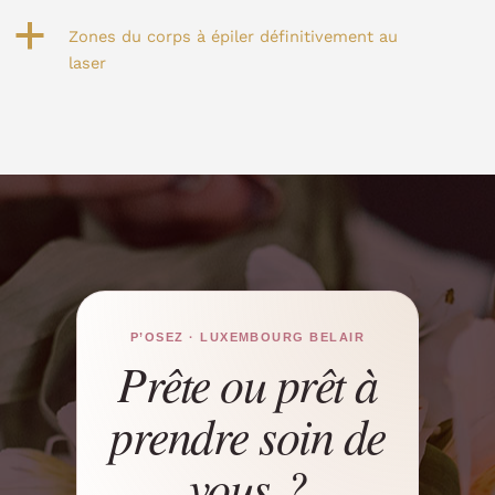
a
Zones du corps à épiler définitivement au
laser
P’OSEZ · LUXEMBOURG BELAIR
Prête ou prêt à
prendre soin de
vous ?