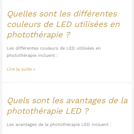
Quelles sont les différentes
Quelles
sont
couleurs de LED utilisées en
les
photothérapie ?
différentes
couleurs
de
Les différentes couleurs de LED utilisées en
LED
photothérapie incluent :
utilisées
Lire la suite »
en
photothérapie
?
Quels sont les avantages de la
Quels
sont
photothérapie LED ?
les
avantages
Les avantages de la photothérapie LED incluent :
de