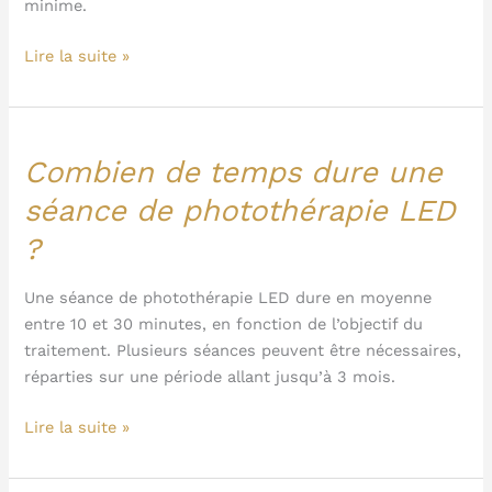
minime.
Lire la suite »
Combien de temps dure une
Combien
de
séance de photothérapie LED
temps
?
dure
une
séance
Une séance de photothérapie LED dure en moyenne
de
entre 10 et 30 minutes, en fonction de l’objectif du
photothérapie
traitement. Plusieurs séances peuvent être nécessaires,
LED
réparties sur une période allant jusqu’à 3 mois.
?
Lire la suite »