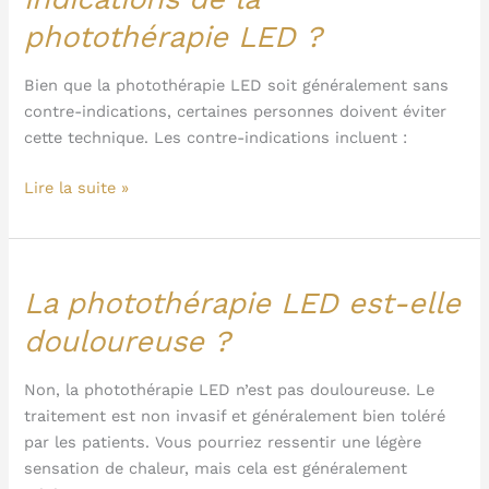
les
photothérapie LED ?
contre-
indications
de
Bien que la photothérapie LED soit généralement sans
la
contre-indications, certaines personnes doivent éviter
photothérapie
cette technique. Les contre-indications incluent :
LED
Lire la suite »
?
La photothérapie LED est-elle
La
photothérapie
douloureuse ?
LED
est-
Non, la photothérapie LED n’est pas douloureuse. Le
elle
traitement est non invasif et généralement bien toléré
douloureuse
par les patients. Vous pourriez ressentir une légère
?
sensation de chaleur, mais cela est généralement