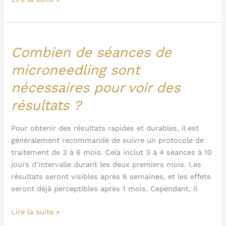
?
Combien de séances de
Combien
de
microneedling sont
séances
nécessaires pour voir des
de
microneedling
résultats ?
sont
nécessaires
Pour obtenir des résultats rapides et durables, il est
pour
généralement recommandé de suivre un protocole de
voir
traitement de 3 à 6 mois. Cela inclut 3 à 4 séances à 10
des
jours d’intervalle durant les deux premiers mois. Les
résultats
résultats seront visibles après 6 semaines, et les effets
?
seront déjà perceptibles après 1 mois. Cependant, il
Lire la suite »