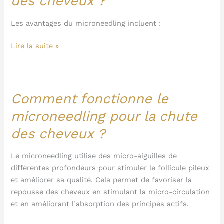
des cheveux ?
du
microneedling
Les avantages du microneedling incluent :
pour
Lire la suite »
la
chute
des
cheveux
?
Comment fonctionne le
Comment
fonctionne
microneedling pour la chute
le
des cheveux ?
microneedling
pour
la
Le microneedling utilise des micro-aiguilles de
chute
différentes profondeurs pour stimuler le follicule pileux
des
et améliorer sa qualité. Cela permet de favoriser la
cheveux
repousse des cheveux en stimulant la micro-circulation
?
et en améliorant l’absorption des principes actifs.