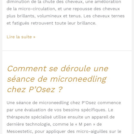
diminution de la chute des cheveux, une amélioration
du
de la micro-circulation, et une repousse des cheveux
microneedling
plus brillants, volumineux et tenus. Les cheveux ternes
?
et fatigués retrouvent toute leur brillance.
Lire la suite »
Comment se déroule une
Comment
se
séance de microneedling
déroule
chez P’Osez ?
une
séance
de
Une séance de microneedling chez P’Osez commence
microneedling
par une évaluation de vos besoins spécifiques. Le
chez
thérapeute spécialisé utilise ensuite un appareil de
P’Osez
dernière technologie, comme le « M pen » de
?
Mesoestetic, pour appliquer des micro-aiguilles sur le