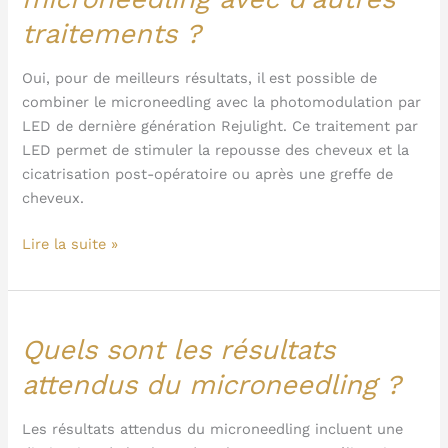
combiner
traitements ?
le
microneedling
avec
Oui, pour de meilleurs résultats, il est possible de
d’autres
combiner le microneedling avec la photomodulation par
traitements
LED de dernière génération Rejulight. Ce traitement par
?
LED permet de stimuler la repousse des cheveux et la
cicatrisation post-opératoire ou après une greffe de
cheveux.
Lire la suite »
Quels sont les résultats
Quels
sont
attendus du microneedling ?
les
résultats
Les résultats attendus du microneedling incluent une
attendus