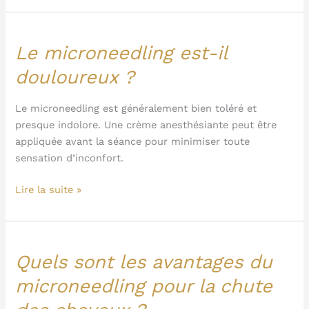
Le microneedling est-il
Le
microneedling
douloureux ?
est-
il
Le microneedling est généralement bien toléré et
douloureux
presque indolore. Une crème anesthésiante peut être
?
appliquée avant la séance pour minimiser toute
sensation d’inconfort.
Lire la suite »
Quels sont les avantages du
Quels
sont
microneedling pour la chute
les
avantages