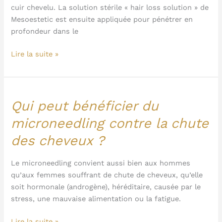
cuir chevelu. La solution stérile « hair loss solution » de
Mesoestetic est ensuite appliquée pour pénétrer en
profondeur dans le
Lire la suite »
Qui peut bénéficier du
Qui
peut
microneedling contre la chute
bénéficier
des cheveux ?
du
microneedling
contre
Le microneedling convient aussi bien aux hommes
la
qu’aux femmes souffrant de chute de cheveux, qu’elle
chute
soit hormonale (androgène), héréditaire, causée par le
des
stress, une mauvaise alimentation ou la fatigue.
cheveux
Lire la suite »