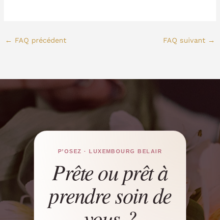
←
FAQ précédent
FAQ suivant
→
P’OSEZ · LUXEMBOURG BELAIR
Prête ou prêt à
prendre soin de
vous ?