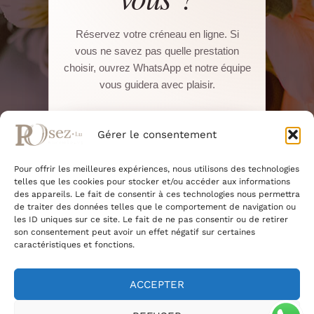
Réservez votre créneau en ligne. Si
vous ne savez pas quelle prestation
choisir, ouvrez WhatsApp et notre équipe
vous guidera avec plaisir.
Réserver sur Salonkee
Gérer le consentement
Pour offrir les meilleures expériences, nous utilisons des technologies
WhatsApp direct
telles que les cookies pour stocker et/ou accéder aux informations
des appareils. Le fait de consentir à ces technologies nous permettra
de traiter des données telles que le comportement de navigation ou
22, Boulevard Pierre Dupong · L-1430
les ID uniques sur ce site. Le fait de ne pas consentir ou de retirer
Luxembourg
son consentement peut avoir un effet négatif sur certaines
+352 661 375 945
caractéristiques et fonctions.
+352 27 91 46 14
ACCEPTER