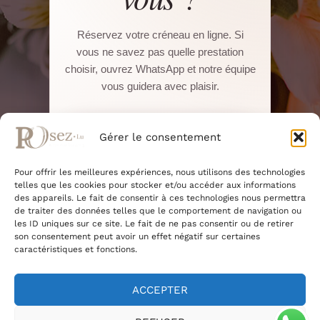
Réservez votre créneau en ligne. Si
vous ne savez pas quelle prestation
choisir, ouvrez WhatsApp et notre équipe
vous guidera avec plaisir.
Réserver sur Salonkee
Gérer le consentement
Pour offrir les meilleures expériences, nous utilisons des technologies
WhatsApp direct
telles que les cookies pour stocker et/ou accéder aux informations
des appareils. Le fait de consentir à ces technologies nous permettra
de traiter des données telles que le comportement de navigation ou
22, Boulevard Pierre Dupong · L-1430
les ID uniques sur ce site. Le fait de ne pas consentir ou de retirer
Luxembourg
son consentement peut avoir un effet négatif sur certaines
+352 661 375 945
caractéristiques et fonctions.
+352 27 91 46 14
ACCEPTER