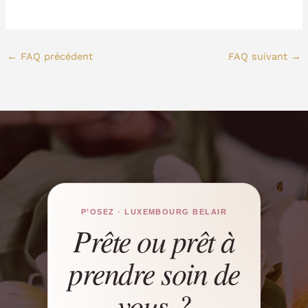
←
FAQ précédent
FAQ suivant
→
P’OSEZ · LUXEMBOURG BELAIR
Prête ou prêt à
prendre soin de
vous ?