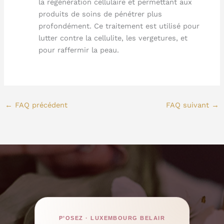
la régénération cellulaire et permettant aux
produits de soins de pénétrer plus
profondément. Ce traitement est utilisé pour
lutter contre la cellulite, les vergetures, et
pour raffermir la peau.
←
FAQ précédent
FAQ suivant
→
P’OSEZ · LUXEMBOURG BELAIR