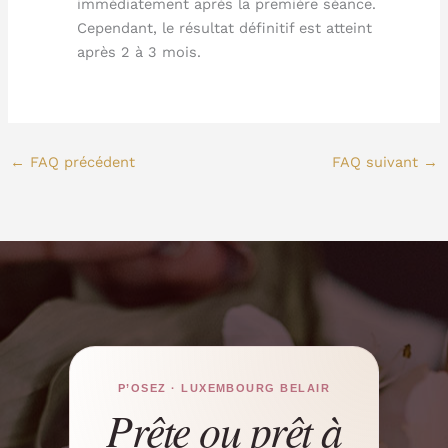
immédiatement après la première séance.
Cependant, le résultat définitif est atteint
après 2 à 3 mois.
←
FAQ précédent
FAQ suivant
→
P’OSEZ · LUXEMBOURG BELAIR
Prête ou prêt à