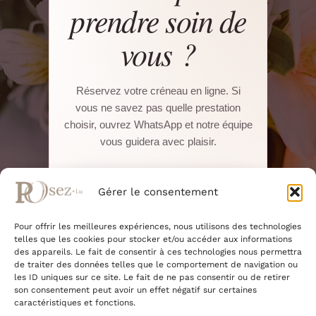
prendre soin de
vous ?
Réservez votre créneau en ligne. Si
vous ne savez pas quelle prestation
choisir, ouvrez WhatsApp et notre équipe
vous guidera avec plaisir.
Réserver sur Salonkee
Gérer le consentement
Pour offrir les meilleures expériences, nous utilisons des technologies
WhatsApp direct
telles que les cookies pour stocker et/ou accéder aux informations
des appareils. Le fait de consentir à ces technologies nous permettra
de traiter des données telles que le comportement de navigation ou
22, Boulevard Pierre Dupong · L-1430
les ID uniques sur ce site. Le fait de ne pas consentir ou de retirer
Luxembourg
son consentement peut avoir un effet négatif sur certaines
+352 661 375 945
caractéristiques et fonctions.