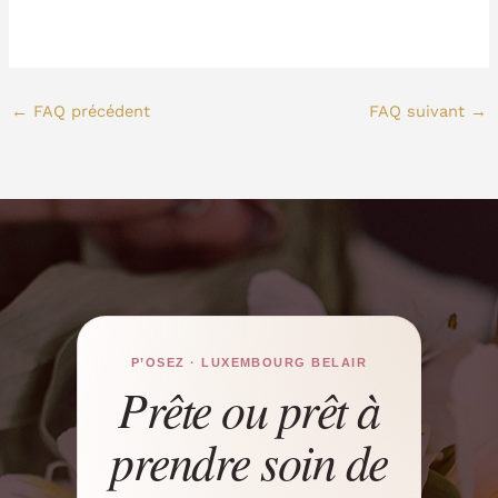
←
FAQ précédent
FAQ suivant
→
P’OSEZ · LUXEMBOURG BELAIR
Prête ou prêt à
prendre soin de