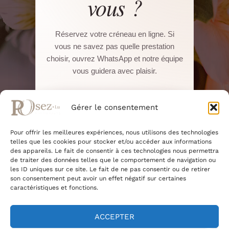
vous ?
Réservez votre créneau en ligne. Si
vous ne savez pas quelle prestation
choisir, ouvrez WhatsApp et notre équipe
vous guidera avec plaisir.
Réserver sur Salonkee
Gérer le consentement
Pour offrir les meilleures expériences, nous utilisons des technologies
WhatsApp direct
telles que les cookies pour stocker et/ou accéder aux informations
des appareils. Le fait de consentir à ces technologies nous permettra
de traiter des données telles que le comportement de navigation ou
22, Boulevard Pierre Dupong · L-1430
les ID uniques sur ce site. Le fait de ne pas consentir ou de retirer
Luxembourg
son consentement peut avoir un effet négatif sur certaines
+352 661 375 945
caractéristiques et fonctions.
+352 27 91 46 14
ACCEPTER