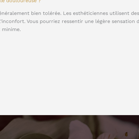
lle douloureuse ?
néralement bien tolérée. Les esthéticiennes utilisent des
l’inconfort. Vous pourriez ressentir une légère sensation d
t minime.