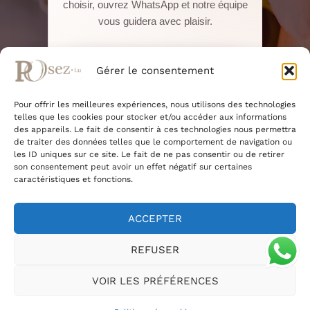
choisir, ouvrez WhatsApp et notre équipe
vous guidera avec plaisir.
Réserver sur Salonkee
Gérer le consentement
Pour offrir les meilleures expériences, nous utilisons des technologies
WhatsApp direct
telles que les cookies pour stocker et/ou accéder aux informations
des appareils. Le fait de consentir à ces technologies nous permettra
de traiter des données telles que le comportement de navigation ou
22, Boulevard Pierre Dupong · L-1430
les ID uniques sur ce site. Le fait de ne pas consentir ou de retirer
Luxembourg
son consentement peut avoir un effet négatif sur certaines
+352 661 375 945
caractéristiques et fonctions.
+352 27 91 46 14
ACCEPTER
REFUSER
Copyright © 2026 Posez.lu Bd Pierre Dupong, 1430
Hollerich Luxembourg |
Conditions générales
|
Mentions
VOIR LES PRÉFÉRENCES
légales
|
Politique de cookies
|
Signaler un problème sur
le site