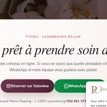
P’OSEZ · LUXEMBOURG BELAIR
 prêt à prendre soin 
tre créneau en ligne. Si vous ne savez pas quelle prestation cho
WhatsApp et notre équipe vous guidera avec plaisir.
Réserver sur Salonkee
WhatsApp direct
levard Pierre Dupong · L-1430 Luxembourg
+352 661 375 945
+352 27 
Pour offrir
les cookies