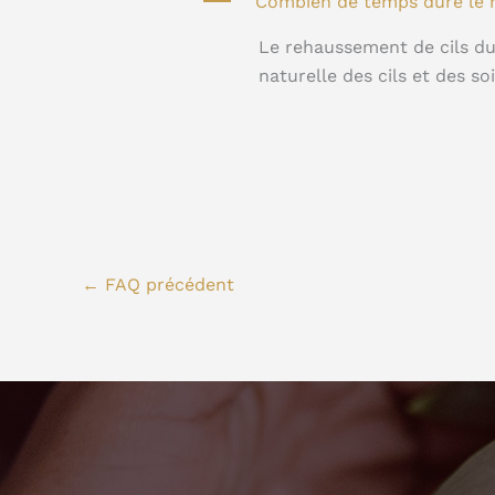
A
Combien de temps dure le r
Le rehaussement de cils du
naturelle des cils et des s
←
FAQ précédent