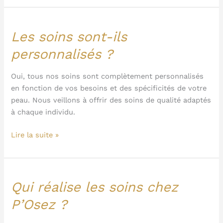
P’Osez
?
Les soins sont-ils
Les
soins
personnalisés ?
sont-
ils
Oui, tous nos soins sont complètement personnalisés
personnalisés
en fonction de vos besoins et des spécificités de votre
?
peau. Nous veillons à offrir des soins de qualité adaptés
à chaque individu.
Lire la suite »
Qui réalise les soins chez
Qui
réalise
P’Osez ?
les
soins