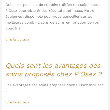
différents
Oui, il est possible de combiner différents soins chez
soins
P’Osez pour obtenir des résultats optimaux. Notre
chez
équipe est disponible pour vous conseiller sur les
P’Osez
meilleures combinaisons de soins en fonction de vos
?
objectifs.
Lire la suite »
Quels sont les avantages des
Quels
sont
soins proposés chez P’Osez ?
les
avantages
Les avantages des soins proposés chez P’Osez incluent
des
:
soins
proposés
Lire la suite »
chez