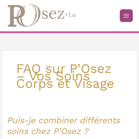
Aller
au
contenu
FAQ sur P’Osez
– Vos Soins
Corps et Visage
Puis-je combiner différents
Puis-
je
soins chez P’Osez ?
combiner