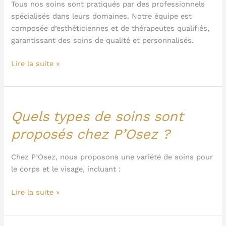
Tous nos soins sont pratiqués par des professionnels
chez
spécialisés dans leurs domaines. Notre équipe est
P’Osez
composée d’esthéticiennes et de thérapeutes qualifiés,
?
garantissant des soins de qualité et personnalisés.
Lire la suite »
Quels types de soins sont
Quels
types
proposés chez P’Osez ?
de
soins
Chez P’Osez, nous proposons une variété de soins pour
sont
le corps et le visage, incluant :
proposés
chez
Lire la suite »
P’Osez
?