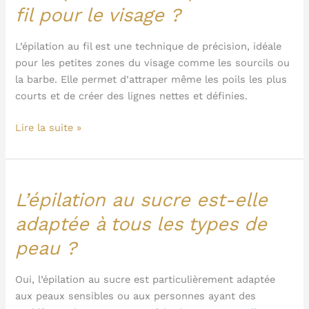
choisir
fil pour le visage ?
l’épilation
au
L’épilation au fil est une technique de précision, idéale
fil
pour les petites zones du visage comme les sourcils ou
pour
la barbe. Elle permet d’attraper même les poils les plus
le
courts et de créer des lignes nettes et définies.
visage
?
Lire la suite »
L’épilation au sucre est-elle
L’épilation
au
adaptée à tous les types de
sucre
peau ?
est-
elle
adaptée
Oui, l’épilation au sucre est particulièrement adaptée
à
aux peaux sensibles ou aux personnes ayant des