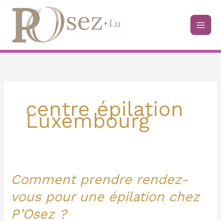
Aller
au
contenu
centre épilation
Luxembourg
Comment prendre rendez-
Comment
prendre
vous pour une épilation chez
rendez-
P’Osez ?
vous