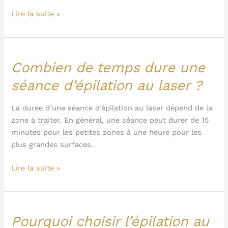
?
Lire la suite »
Combien de temps dure une
Combien
de
séance d’épilation au laser ?
temps
dure
La durée d’une séance d’épilation au laser dépend de la
une
zone à traiter. En général, une séance peut durer de 15
séance
minutes pour les petites zones à une heure pour les
d’épilation
plus grandes surfaces.
au
laser
Lire la suite »
?
Pourquoi choisir l’épilation au
Pourquoi