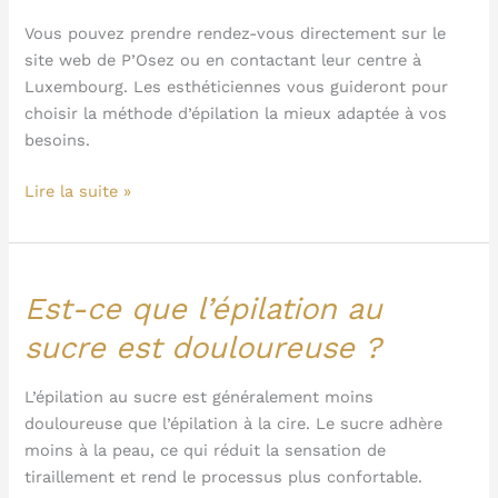
pour
une
Vous pouvez prendre rendez-vous directement sur le
épilation
site web de P’Osez ou en contactant leur centre à
chez
Luxembourg. Les esthéticiennes vous guideront pour
P’Osez
choisir la méthode d’épilation la mieux adaptée à vos
?
besoins.
Lire la suite »
Est-ce que l’épilation au
Est-
ce
sucre est douloureuse ?
que
l’épilation
L’épilation au sucre est généralement moins
au
douloureuse que l’épilation à la cire. Le sucre adhère
sucre
moins à la peau, ce qui réduit la sensation de
est
tiraillement et rend le processus plus confortable.
douloureuse