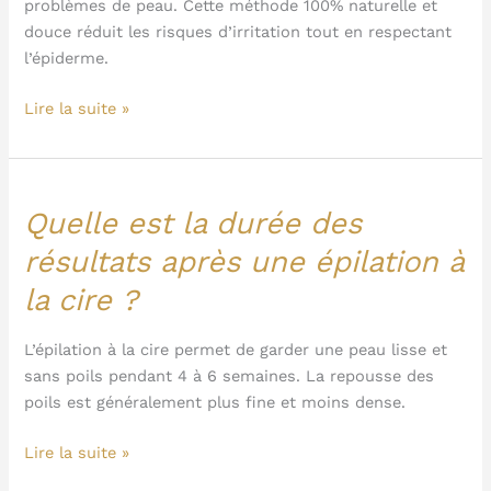
tous
problèmes de peau. Cette méthode 100% naturelle et
les
douce réduit les risques d’irritation tout en respectant
types
l’épiderme.
de
Lire la suite »
peau
?
Quelle est la durée des
Quelle
est
résultats après une épilation à
la
la cire ?
durée
des
résultats
L’épilation à la cire permet de garder une peau lisse et
après
sans poils pendant 4 à 6 semaines. La repousse des
une
poils est généralement plus fine et moins dense.
épilation
Lire la suite »
à
la