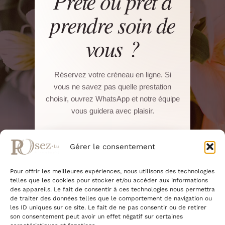
Prête ou prêt à
prendre soin de
vous ?
Réservez votre créneau en ligne. Si
vous ne savez pas quelle prestation
choisir, ouvrez WhatsApp et notre équipe
vous guidera avec plaisir.
Réserver sur Salonkee
Gérer le consentement
Pour offrir les meilleures expériences, nous utilisons des technologies
WhatsApp direct
telles que les cookies pour stocker et/ou accéder aux informations
des appareils. Le fait de consentir à ces technologies nous permettra
de traiter des données telles que le comportement de navigation ou
22, Boulevard Pierre Dupong · L-1430
les ID uniques sur ce site. Le fait de ne pas consentir ou de retirer
Luxembourg
son consentement peut avoir un effet négatif sur certaines
+352 661 375 945