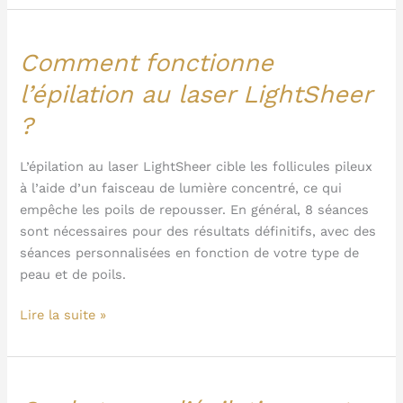
cire
?
Comment fonctionne
Comment
fonctionne
l’épilation au laser LightSheer
l’épilation
?
au
laser
LightSheer
L’épilation au laser LightSheer cible les follicules pileux
?
à l’aide d’un faisceau de lumière concentré, ce qui
empêche les poils de repousser. En général, 8 séances
sont nécessaires pour des résultats définitifs, avec des
séances personnalisées en fonction de votre type de
peau et de poils.
Lire la suite »